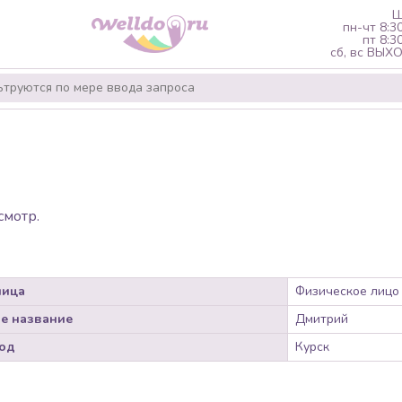
Ш
пн-чт 8:3
пт 8:3
сб, вс ВЫ
смотр.
лица
Физическое лицо
е название
Дмитрий
од
Курск