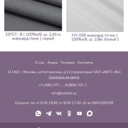
197ST- 8 ( 100%х/б; ш. 2,45 м;
HY-038 жаккард точки (
жаккард-пике ) серый
100%х/б; ш. 2,8м; белый )
О нас
Акции
Условия
Контакты
111402, г.Москва, ул.Кетчерская, д.13 (территория ЗАО «АВТО-40»)
Смотреть на карте
+7 (495) 777-...
,
8 (800) 707-7...
info@welldo.ru
Шоурум: пн-чт 8:30-18:00, пт 8:30-17:00, сб-вс ВЫХОДНОЙ