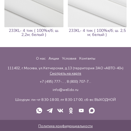
233KL- 4 тик ( 100%х/б; ш.
233KL- 4 тик ( 100%х/б; ш. 2,5
2,2м; белый )
м; белый )
О нас
Акции
Условия
Контакты
111402, г.Москва, ул.Кетчерская, д.13 (территория ЗАО «АВТО-40»)
Смотреть на карте
+7 (495) 777-...
,
8 (800) 707-7...
info@welldo.ru
Шоурум: пн-чт 8:30-18:00, пт 8:30-17:00, сб-вс ВЫХОДНОЙ
Политика конфиденциальности