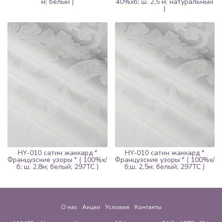
м; белый )
40%хб; ш. 2,5 м; натуральный
)
HY-010 сатин жаккард "
HY-010 сатин жаккард "
Французские узоры " ( 100%х/
Французские узоры " ( 100%х/
б; ш. 2,8м; белый; 297ТС )
б;ш. 2,5м; белый; 297ТС )
О нас
Акции
Условия
Контакты