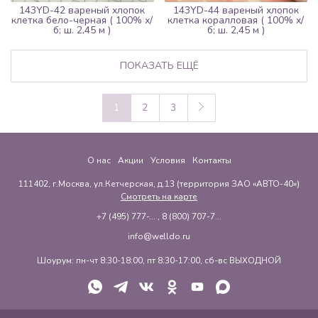
143YD-42 вареный хлопок
143YD-44 вареный хлопок
клетка бело-черная ( 100% х/
клетка коралловая ( 100% х/
б; ш. 2,45 м )
б; ш. 2,45 м )
ПОКАЗАТЬ ЕЩЁ
1
2
3
О нас
Акции
Условия
Контакты
111402, г.Москва, ул.Кетчерская, д.13 (территория ЗАО «АВТО-40»)
Смотреть на карте
+7 (495) 777-...
,
8 (800) 707-7...
info@welldo.ru
Шоурум: пн-чт 8:30-18:00, пт 8:30-17:00, сб-вс ВЫХОДНОЙ