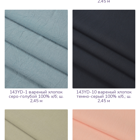
2,45 м
143YD-1 вареный хлопок
143YD-10 вареный хлопок
серо-голубой 100% х/б; ш.
темно-серый 100% х/б,; ш.
2,45 м
2,45 м