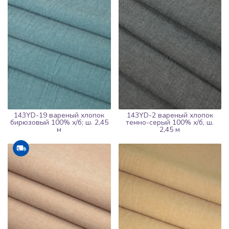
143YD-19 вареный хлопок
143YD-2 вареный хлопок
бирюзовый 100% х/б; ш. 2,45
темно-серый 100% х/б, ш.
м
2,45 м