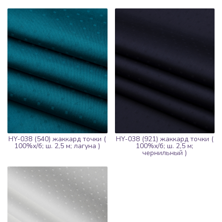
HY-038 (540) жаккард точки (
HY-038 (921) жаккард точки (
100%х/б; ш. 2,5 м; лагуна )
100%х/б; ш. 2,5 м;
чернильный )