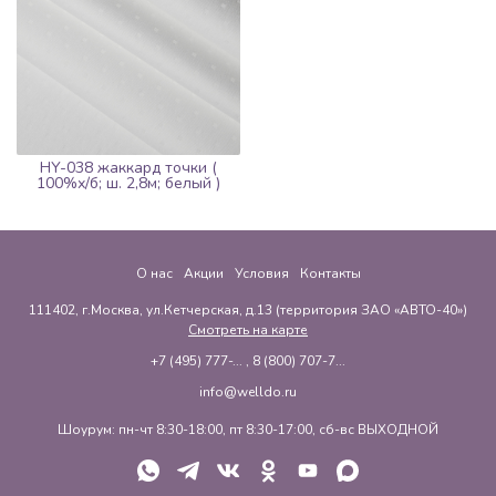
HY-038 жаккард точки (
100%х/б; ш. 2,8м; белый )
О нас
Акции
Условия
Контакты
111402, г.Москва, ул.Кетчерская, д.13 (территория ЗАО «АВТО-40»)
Смотреть на карте
+7 (495) 777-...
,
8 (800) 707-7...
info@welldo.ru
Шоурум: пн-чт 8:30-18:00, пт 8:30-17:00, сб-вс ВЫХОДНОЙ