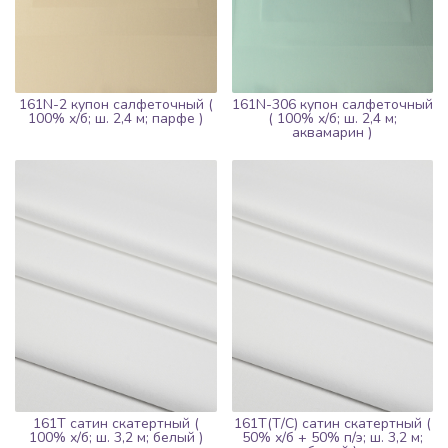
161N-2 купон салфеточный (
161N-306 купон салфеточный
100% х/б; ш. 2,4 м; парфе )
( 100% х/б; ш. 2,4 м;
аквамарин )
161Т сатин скатертный (
161Т(Т/С) сатин скатертный (
100% х/б; ш. 3,2 м; белый )
50% х/б + 50% п/э; ш. 3,2 м;