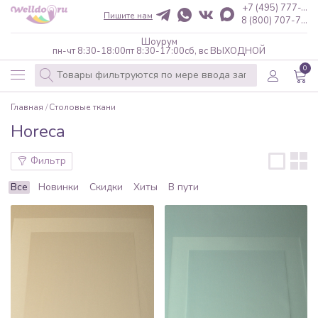
+7 (495) 777-...
Пишите нам
8 (800) 707-7...
Шоурум
пн-чт 8:30-18:00
пт 8:30-17:00
сб, вс ВЫХОДНОЙ
0
Главная
Столовые ткани
Horeca
Фильтр
Все
Новинки
Скидки
Хиты
В пути