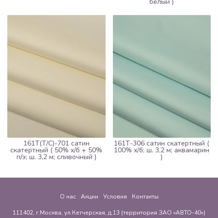
белый )
161Т(Т/С)-701 сатин
161Т-306 сатин скатертный (
скатертный ( 50% х/б + 50%
100% х/б; ш. 3,2 м; аквамарин
п/э; ш. 3,2 м; сливочный )
)
О нас
Акции
Условия
Контакты
111402, г.Москва, ул.Кетчерская, д.13 (территория ЗАО «АВТО-40»)