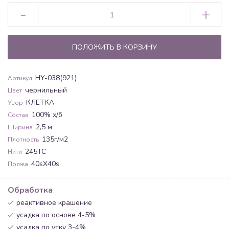
-
+
ПОЛОЖИТЬ В КОРЗИНУ
HY-038(921)
Артикул
чернильный
Цвет
КЛЕТКА
Узор
100% х/б
Состав
2,5 м
Ширина
135г/м2
Плотность
245ТС
Нити
40sХ40s
Пряжа
Обработка
реактивное крашение
усадка по основе 4-5%
усадка по утку 3-4%