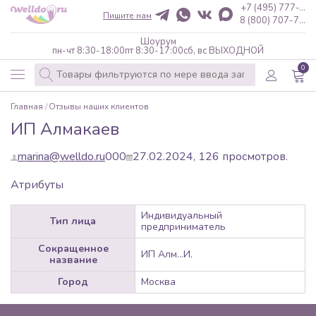
+7 (495) 777-...
Пишите нам
8 (800) 707-7...
Шоурум
пн-чт 8:30-18:00
пт 8:30-17:00
сб, вс ВЫХОДНОЙ
0
Главная
Отзывы наших клиентов
ИП Алмакаев
marina@welldo.ru
0
0
0
27.02.2024,
126
просмотров.
Атрибуты
Индивидуальный
Тип лица
предприниматель
Сокращенное
ИП Алм...И.
название
Город
Москва