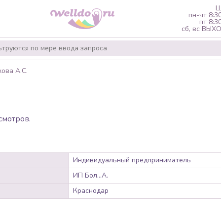
Ш
пн-чт 8:3
пт 8:3
сб, вс ВЫ
ова А.С.
смотров.
Индивидуальный предприниматель
ИП Бол...А.
Краснодар