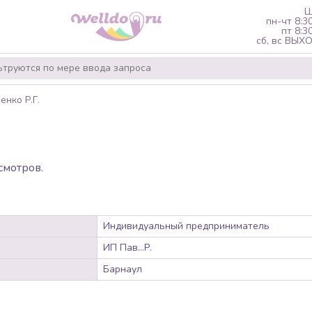
Ш
пн-чт 8:3
пт 8:3
сб, вс ВЫ
нко Р.Г.
.
смотров.
Индивидуальный предприниматель
ИП Пав...Р.
Барнаул