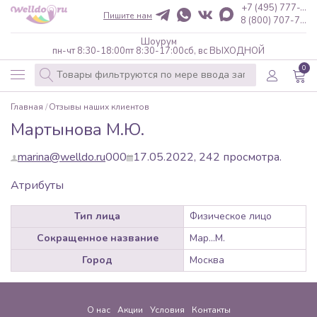
+7 (495) 777-...
Пишите нам
8 (800) 707-7...
Шоурум
пн-чт 8:30-18:00
пт 8:30-17:00
сб, вс ВЫХОДНОЙ
0
Главная
Отзывы наших клиентов
Мартынова М.Ю.
marina@welldo.ru
0
0
0
17.05.2022,
242
просмотра.
Атрибуты
Тип лица
Физическое лицо
Сокращенное название
Мар...М.
Город
Москва
О нас
Акции
Условия
Контакты