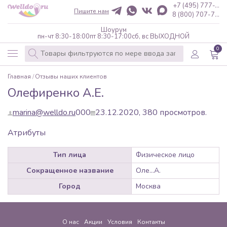
+7 (495) 777-...
Пишите нам
8 (800) 707-7...
Шоурум
пн-чт 8:30-18:00
пт 8:30-17:00
сб, вс ВЫХОДНОЙ
0
Главная
Отзывы наших клиентов
Олефиренко А.Е.
marina@welldo.ru
0
0
0
23.12.2020,
380
просмотров.
Атрибуты
Тип лица
Физическое лицо
Сокращенное название
Оле...А.
Город
Москва
О нас
Акции
Условия
Контакты