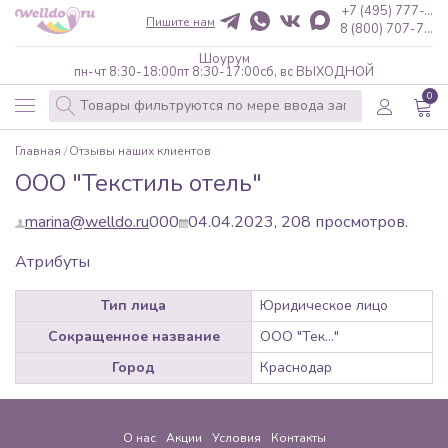
+7 (495) 777-...
Пишите нам
8 (800) 707-7...
Шоурум
пн-чт 8:30-18:00
пт 8:30-17:00
сб, вс ВЫХОДНОЙ
0
Главная
Отзывы наших клиентов
ООО "Текстиль отель"
marina@welldo.ru
0
0
0
04.04.2023,
208
просмотров.
Атрибуты
Тип лица
Юридическое лицо
Сокращенное название
ООО "Тек..."
Город
Краснодар
О нас
Акции
Условия
Контакты