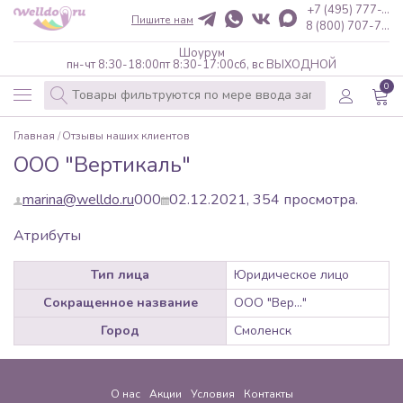
+7 (495) 777-...
Пишите нам
8 (800) 707-7...
Шоурум
пн-чт 8:30-18:00
пт 8:30-17:00
сб, вс ВЫХОДНОЙ
0
Главная
Отзывы наших клиентов
ООО "Вертикаль"
marina@welldo.ru
0
0
0
02.12.2021,
354
просмотра.
Атрибуты
Тип лица
Юридическое лицо
Сокращенное название
ООО "Вер..."
Город
Смоленск
О нас
Акции
Условия
Контакты