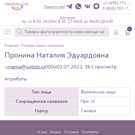
+7 (495) 777-...
Пишите нам
8 (800) 707-7...
Шоурум
пн-чт 8:30-18:00
пт 8:30-17:00
сб, вс ВЫХОДНОЙ
0
Главная
Отзывы наших клиентов
Пронина Наталия Эдуардовна
marina@welldo.ru
0
0
0
01.07.2021,
361
просмотр.
Атрибуты
Тип лица
Физическое лицо
Сокращенное название
Про...Н.
Город
Самара
О нас
Акции
Условия
Контакты