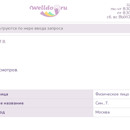
Ш
пн-чт 8:3
пт 8:3
сб, вс ВЫ
Т.В.
смотров.
лица
Физическое лицо
е название
Син...Т.
од
Москва