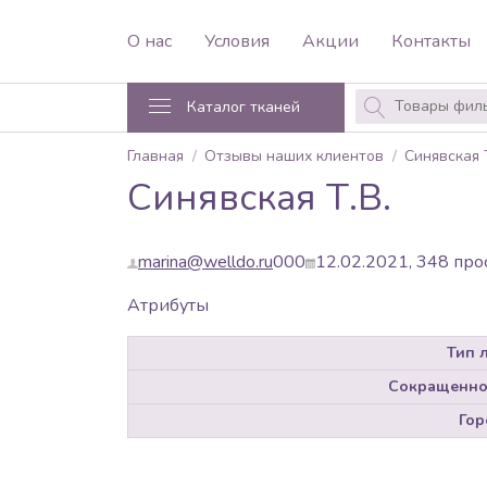
О нас
Условия
Акции
Контакты
Каталог тканей
Главная
Отзывы наших клиентов
Синявская 
Синявская Т.В.
marina@welldo.ru
0
0
0
12.02.2021,
348
про
Атрибуты
Тип 
Сокращенно
Гор