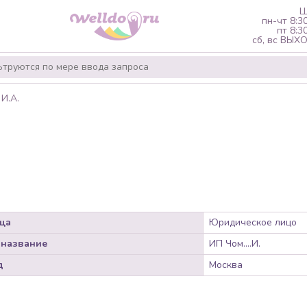
Ш
пн-чт 8:3
пт 8:3
сб, вс ВЫ
И.А.
ца
Юридическое лицо
 название
ИП Чом....И.
д
Москва