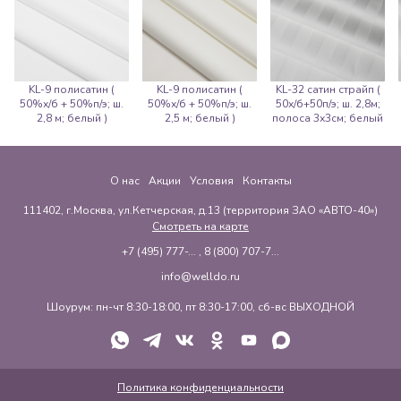
KL-9 полисатин (
KL-9 полисатин (
KL-32 сатин страйп (
50%х/б + 50%п/э; ш.
50%х/б + 50%п/э; ш.
50х/б+50п/э; ш. 2,8м;
2,8 м; белый )
2,5 м; белый )
полоса 3х3см; белый
)
О нас
Акции
Условия
Контакты
111402, г.Москва, ул.Кетчерская, д.13 (территория ЗАО «АВТО-40»)
Смотреть на карте
+7 (495) 777-...
,
8 (800) 707-7...
info@welldo.ru
Шоурум: пн-чт 8:30-18:00, пт 8:30-17:00, сб-вс ВЫХОДНОЙ
Политика конфиденциальности