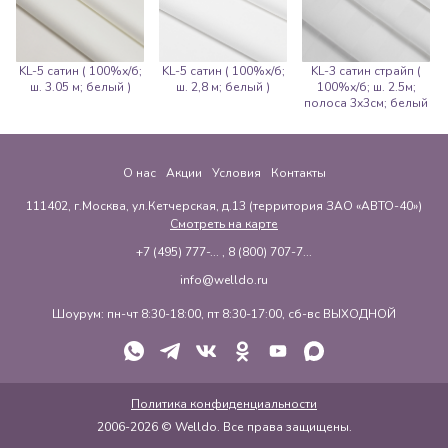
KL-5 сатин ( 100%х/б;
KL-5 сатин ( 100%х/б;
KL-3 сатин страйп (
ш. 3.05 м; белый )
ш. 2,8 м; белый )
100%х/б; ш. 2.5м;
полоса 3х3см; белый
)
О нас
Акции
Условия
Контакты
111402, г.Москва, ул.Кетчерская, д.13 (территория ЗАО «АВТО-40»)
Смотреть на карте
+7 (495) 777-...
,
8 (800) 707-7...
info@welldo.ru
Шоурум: пн-чт 8:30-18:00, пт 8:30-17:00, сб-вс ВЫХОДНОЙ
Политика конфиденциальности
2006-2026 © Welldo. Все права защищены.