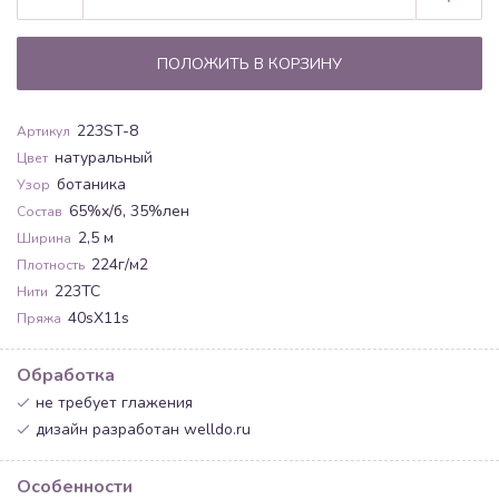
ПОЛОЖИТЬ В КОРЗИНУ
223ST-8
Артикул
натуральный
Цвет
ботаника
Узор
65%х/б, 35%лен
Состав
2,5 м
Ширина
224г/м2
Плотность
223TC
Нити
40sX11s
Пряжа
Обработка
не требует глажения
дизайн разработан welldo.ru
Особенности