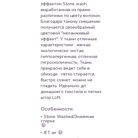
эффектом Stone wash,
выработанная из пряжи
различных по цвету волокон.
Благодаря такому смешению
получается своеобразный
цветовой "меланжевый
эффект". У ткани отличные
характеристики : мягкая,
экологически чистая,
гиппоалергенная, отличная
гигроскопичность. Ткань
прекрасно ведет себя в
обиходе : легко стирается,
быстро сохнет, можно не
гладить. Идеально дл
домашнего текстиля и легких
штор Loft.
Особенности
Stone Washed/Энзимная
стирка
?
JET air
?