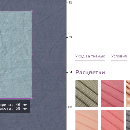
22
43
Уход за тканью
Условия
Расцветки
64
ирина: 46 мм
86
ысота: 58 мм