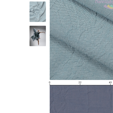
0
22
43