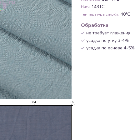
143ТС
Нити
40℃
Температура стирки:
Обработка
не требует глажения
усадка по утку 3-4%
усадка по основе 4-5%
64
86
0