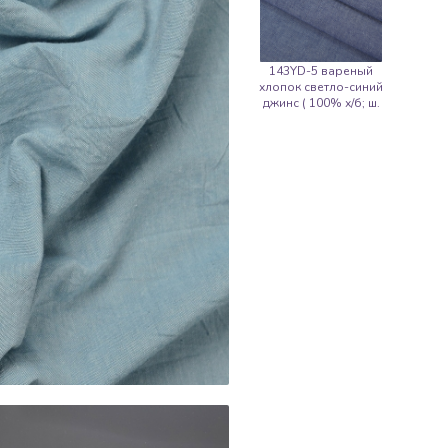
143YD-5 вареный
хлопок светло-синий
джинс ( 100% х/б; ш.
2,45 м )