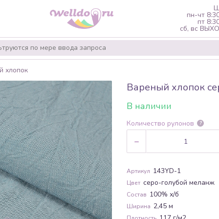
Ш
пн-чт 8:3
пт 8:3
сб, вс ВЫ
й хлопок
Вареный хлопок се
В наличии
Количество рулонов
?
-
143YD-1
Артикул
серо-голубой меланж
Цвет
100% х/б
Состав
2,45 м
Ширина
117 г/м2
Плотность