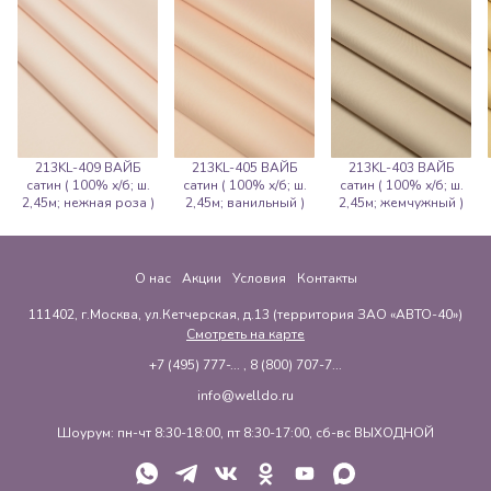
213KL-409 ВАЙБ
213KL-405 ВАЙБ
213KL-403 ВАЙБ
сатин ( 100% х/б; ш.
сатин ( 100% х/б; ш.
сатин ( 100% х/б; ш.
2,45м; нежная роза )
2,45м; ванильный )
2,45м; жемчужный )
О нас
Акции
Условия
Контакты
111402, г.Москва, ул.Кетчерская, д.13 (территория ЗАО «АВТО-40»)
Смотреть на карте
+7 (495) 777-...
,
8 (800) 707-7...
info@welldo.ru
Шоурум: пн-чт 8:30-18:00, пт 8:30-17:00, сб-вс ВЫХОДНОЙ