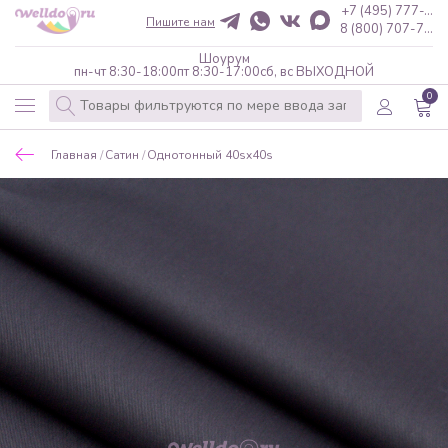
+7 (495) 777-...
Пишите нам
8 (800) 707-7...
Шоурум
пн-чт 8:30-18:00
пт 8:30-17:00
сб, вс ВЫХОДНОЙ
0
Главная
Сатин
Однотонный 40sx40s