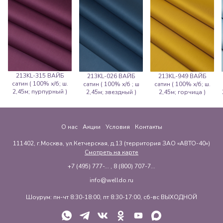
213KL-315 ВАЙБ
213KL-026 ВАЙБ
213KL-949 ВАЙБ
сатин ( 100% х/б; ш.
сатин ( 100% х/б ; ш
сатин ( 100% х/б; ш.
2,45м; пурпурный )
2,45м; звездный )
2,45м; горчица )
О нас
Акции
Условия
Контакты
111402, г.Москва, ул.Кетчерская, д.13 (территория ЗАО «АВТО-40»)
Смотреть на карте
+7 (495) 777-...
,
8 (800) 707-7...
info@welldo.ru
Шоурум: пн-чт 8:30-18:00, пт 8:30-17:00, сб-вс ВЫХОДНОЙ