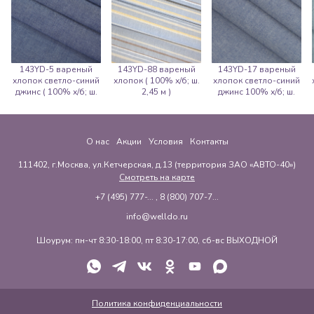
143YD-5 вареный
143YD-88 вареный
143YD-17 вареный
хлопок светло-синий
хлопок ( 100% х/б; ш.
хлопок светло-синий
джинс ( 100% х/б; ш.
2,45 м )
джинс 100% х/б; ш.
2,45 м )
2,45 м
О нас
Акции
Условия
Контакты
111402, г.Москва, ул.Кетчерская, д.13 (территория ЗАО «АВТО-40»)
Смотреть на карте
+7 (495) 777-...
,
8 (800) 707-7...
info@welldo.ru
Шоурум: пн-чт 8:30-18:00, пт 8:30-17:00, сб-вс ВЫХОДНОЙ
Политика конфиденциальности